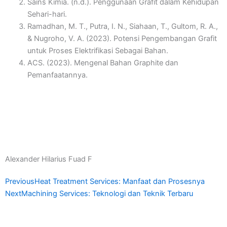
Sains Kimia. (n.d.). Penggunaan Grafit dalam Kehidupan
Sehari-hari.
Ramadhan, M. T., Putra, I. N., Siahaan, T., Gultom, R. A.,
& Nugroho, V. A. (2023). Potensi Pengembangan Grafit
untuk Proses Elektrifikasi Sebagai Bahan.
ACS. (2023). Mengenal Bahan Graphite dan
Pemanfaatannya.
Alexander Hilarius Fuad F
Prev
Next
Previous
Heat Treatment Services: Manfaat dan Prosesnya
Next
Machining Services: Teknologi dan Teknik Terbaru
F
I
Y
W
L
E