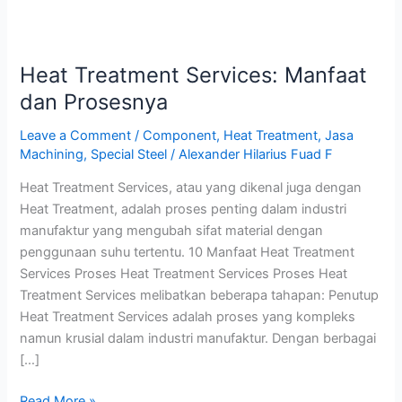
Heat
Treatment
Heat Treatment Services: Manfaat
Services:
Manfaat
dan Prosesnya
dan
Leave a Comment
/
Component
,
Heat Treatment
,
Jasa
Prosesnya
Machining
,
Special Steel
/
Alexander Hilarius Fuad F
Heat Treatment Services, atau yang dikenal juga dengan
Heat Treatment, adalah proses penting dalam industri
manufaktur yang mengubah sifat material dengan
penggunaan suhu tertentu. 10 Manfaat Heat Treatment
Services Proses Heat Treatment Services Proses Heat
Treatment Services melibatkan beberapa tahapan: Penutup
Heat Treatment Services adalah proses yang kompleks
namun krusial dalam industri manufaktur. Dengan berbagai
[…]
Read More »