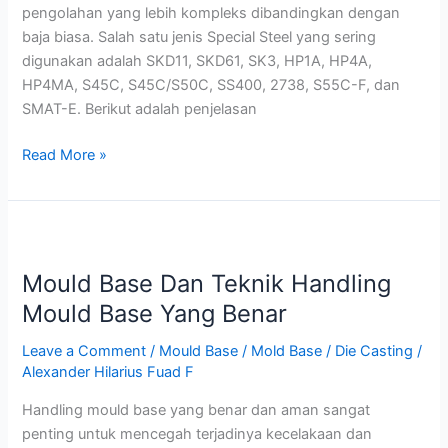
pengolahan yang lebih kompleks dibandingkan dengan
baja biasa. Salah satu jenis Special Steel yang sering
digunakan adalah SKD11, SKD61, SK3, HP1A, HP4A,
HP4MA, S45C, S45C/S50C, SS400, 2738, S55C-F, dan
SMAT-E. Berikut adalah penjelasan
Read More »
Mould
Base
Mould Base Dan Teknik Handling
Dan
Teknik
Mould Base Yang Benar
Handling
Leave a Comment
/
Mould Base / Mold Base / Die Casting
/
Mould
Alexander Hilarius Fuad F
Base
Yang
Handling mould base yang benar dan aman sangat
Benar
penting untuk mencegah terjadinya kecelakaan dan