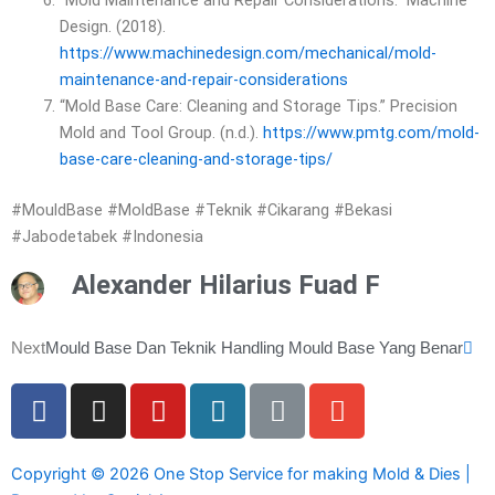
“Mold Maintenance and Repair Considerations.” Machine
Design. (2018).
https://www.machinedesign.com/mechanical/mold-
maintenance-and-repair-considerations
“Mold Base Care: Cleaning and Storage Tips.” Precision
Mold and Tool Group. (n.d.).
https://www.pmtg.com/mold-
base-care-cleaning-and-storage-tips/
#MouldBase #MoldBase #Teknik #Cikarang #Bekasi
#Jabodetabek #Indonesia
Alexander Hilarius Fuad F
Ne
Next
Mould Base Dan Teknik Handling Mould Base Yang Benar
F
I
Y
W
L
E
a
n
o
o
i
n
c
s
u
r
n
v
e
t
t
d
k
e
Copyright © 2026 One Stop Service for making Mold & Dies |